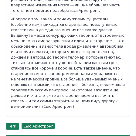
возрастные изменения мозга — лишь небольшая часть
того, в чем помогает разобраться Армстронг.
«Вопрос о том, зачем и почему живым существам
(особенно нам) приходится стареть, волновал ученых
столетиями, а до единого мнения все так же далеко.
Выдвинута масса конкурирующих теорий: от встроенных
механизмов саморазрушения и идеи, что старение — это
обыкновенный износ тела вроде ржавления автомобиля
или порчи палатки, которая много лет простояла под
дождем и ветром, до теории теломер, которые (тик-так,
тик-так…) отмечают отпущенный нашим клеткам срок,
становясь все короче и короче. Есть также мнение, что
старение и смерть запрограммированы и управляются
на генетическом уровне. Все больше уважаемых ученых
склоняются к мысли, что старение – болезнь, подлежащая
терапевтическому контролю. Некоторые заходят еще
дальше и считают, что от старения можно вылечить
совсем – и тем самым открыть и нашему виду дорогу к
вечной жизни». (Сью Армстронг)
Теги:
Сью Армстронг