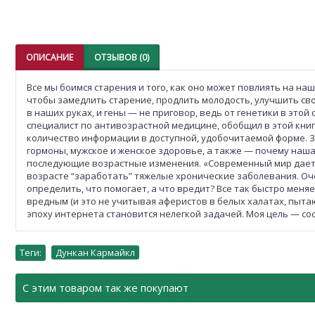
ОПИСАНИЕ
ОТЗЫВОВ (0)
Все мы боимся старения и того, как оно может повлиять на наш
чтобы замедлить старение, продлить молодость, улучшить сво
в наших руках, и гены — не приговор, ведь от генетики в это
специалист по антивозрастной медицине, обобщил в этой книг
количество информации в доступной, удобочитаемой форме. Зд
гормоны, мужское и женское здоровье, а также — почему наша
последующие возрастные изменения. «Современный мир дает 
возрасте “заработать” тяжелые хронические заболевания. Оче
определить, что помогает, а что вредит? Все так быстро мен
вредным (и это не учитывая аферистов в белых халатах, пыт
эпоху интернета становится нелегкой задачей. Моя цель — со
Теги:
Дункан Кармайкл
С этим товаром так же покупают