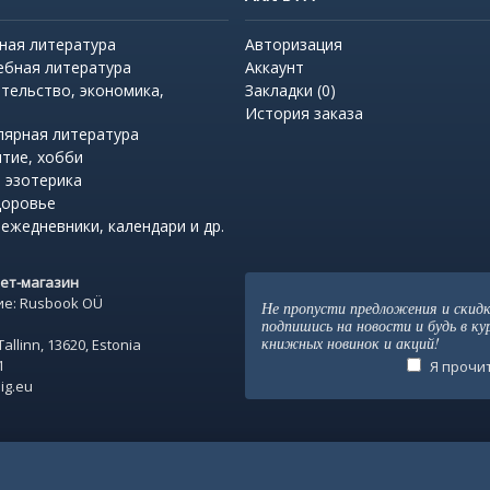
ная литература
Авторизация
ебная литература
Аккаунт
тельство, экономика,
Закладки (
0
)
История заказа
лярная литература
итие, хобби
 эзотерика
доровье
 ежедневники, календари и др.
нет-магазин
е: Rusbook OÜ
Не пропусти предложения и скидк
подпишись на новости и будь в ку
книжных новинок и акций!
Tallinn, 13620, Estonia
1
Я прочит
ig.eu