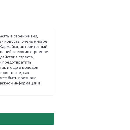
енять в своей жизни,
ая новость: очень многое
н Кармайкл, авторитетный
ований, изложив огромное
действие стресса,
 и предотвратить
так и еще в молодом
прос в том, как
может быть признано
адежной информации в