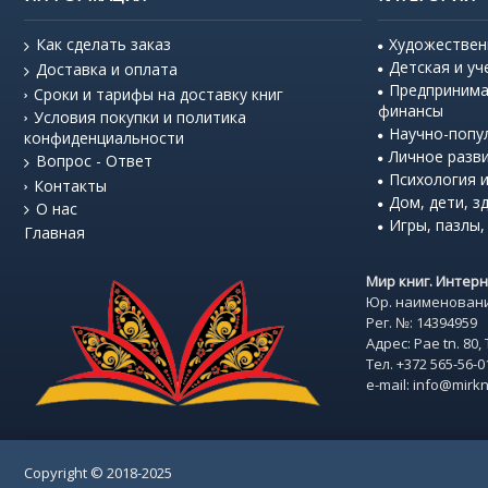
Как сделать заказ
Художествен
Детская и уч
Доставка и оплата
Предпринима
Сроки и тарифы на доставку книг
финансы
Условия покупки и политика
Научно-попу
конфиденциальности
Личное разв
Вопрос - Ответ
Психология и
Контакты
Дом, дети, з
О нас
Игры, пазлы,
Главная
Мир книг. Интер
Юр. наименовани
Рег. №: 14394959
Адрес: Pae tn. 80, 
Тел. +372 565-56-0
e-mail: info@mirkn
Copyright © 2018-2025