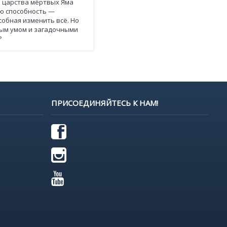
ь царства мёртвых Яма
ую способность —
собная изменить всё. Но
трым умом и загадочными
?
ПРИСОЕДИНЯЙТЕСЬ К НАМ!