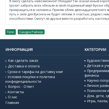
Я смогу сделать невозможное! Обещаю! Так сказал юный король
грозит забрать всех обезьян в свой подземный мир! Вуконг 
превращаться в человека. Приняв облик двенадцатилетнего ма
путь к силе для Вуконга не будет лёгким. К счастью, рядом с
способностями. Смогут ли друзья вместе разработать настоль
Теги:
Сандра Райзер
ИНФОРМАЦИЯ
КАТЕГОРИИ
Как сделать заказ
Художествен
Детская и уч
Доставка и оплата
Предпринима
Сроки и тарифы на доставку книг
финансы
Условия покупки и политика
Научно-попу
конфиденциальности
Личное разв
Вопрос - Ответ
Психология и
Контакты
Дом, дети, з
О нас
Игры, пазлы,
Главная