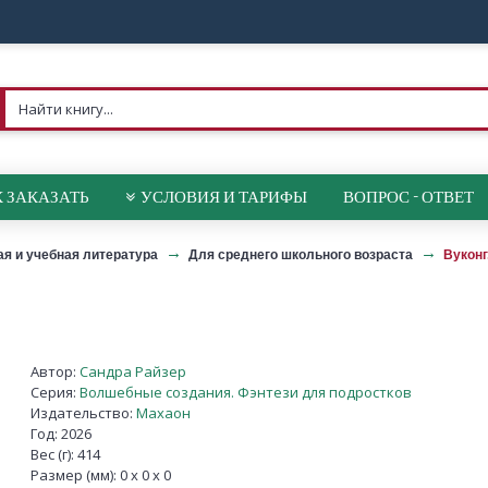
 ЗАКАЗАТЬ
УСЛОВИЯ И ТАРИФЫ
ВОПРОС - ОТВЕТ
ая и учебная литература
Для среднего школьного возраста
Вуконг
Автор:
Сандра Райзер
Серия:
Волшебные создания. Фэнтези для подростков
Издательство:
Махаон
Год: 2026
Вес (г): 414
Размер (мм): 0 x 0 x 0