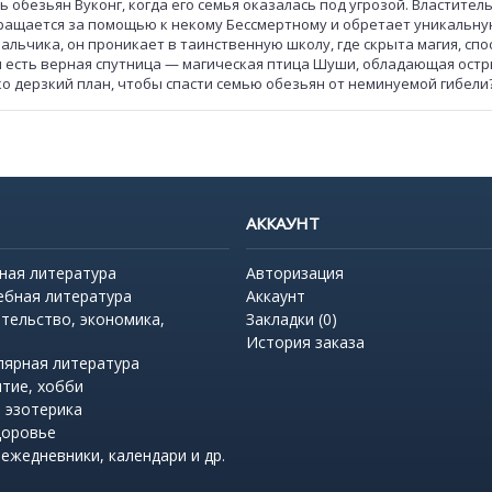
 обезьян Вуконг, когда его семья оказалась под угрозой. Властител
обращается за помощью к некому Бессмертному и обретает уникальн
льчика, он проникает в таинственную школу, где скрыта магия, спо
 ним есть верная спутница — магическая птица Шуши, обладающая ос
ко дерзкий план, чтобы спасти семью обезьян от неминуемой гибели
АККАУНТ
ная литература
Авторизация
ебная литература
Аккаунт
тельство, экономика,
Закладки (
0
)
История заказа
лярная литература
итие, хобби
 эзотерика
доровье
 ежедневники, календари и др.