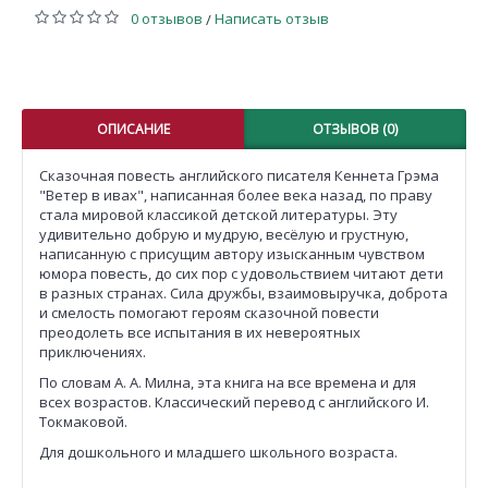
0 отзывов
Написать отзыв
/
ОПИСАНИЕ
ОТЗЫВОВ (0)
Сказочная повесть английского писателя Кеннета Грэма
"Ветер в ивах", написанная более века назад, по праву
стала мировой классикой детской литературы. Эту
удивительно добрую и мудрую, весёлую и грустную,
написанную с присущим автору изысканным чувством
юмора повесть, до сих пор с удовольствием читают дети
в разных странах. Сила дружбы, взаимовыручка, доброта
и смелость помогают героям сказочной повести
преодолеть все испытания в их невероятных
приключениях.
По словам А. А. Милна, эта книга на все времена и для
всех возрастов. Классический перевод с английского И.
Токмаковой.
Для дошкольного и младшего школьного возраста.