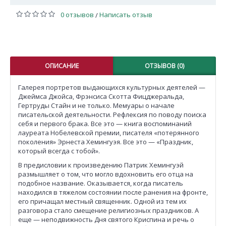
0 отзывов
Написать отзыв
/
ОПИСАНИЕ
ОТЗЫВОВ (0)
Галерея портретов выдающихся культурных деятелей —
Джеймса Джойса, Фрэнсиса Скотта Фицджеральда,
Гертруды Стайн и не только. Мемуары о начале
писательской деятельности. Рефлексия по поводу поиска
себя и первого брака. Все это — книга воспоминаний
лауреата Нобелевской премии, писателя «потерянного
поколения» Эрнеста Хемингуэя. Все это — «Праздник,
который всегда с тобой».
В предисловии к произведению Патрик Хемингуэй
размышляет о том, что могло вдохновить его отца на
подобное название. Оказывается, когда писатель
находился в тяжелом состоянии после ранения на фронте,
его причащал местный священник. Одной из тем их
разговора стало смещение религиозных праздников. А
еще — неподвижность Дня святого Криспина и речь о