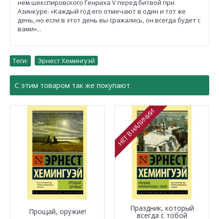
нем шекспировского Генриха V перед битвой при
Азинкуре: «Каждый год его отмечают в один и тот же
день, но если в этот день вы сражались, он всегда будет с
вами»...
Теги:
Эрнест Хемингуэй
С этим товаром так же покупают
НЕТ В НАЛИЧИИ
Праздник, который
Прощай, оружие!
всегда с тобой