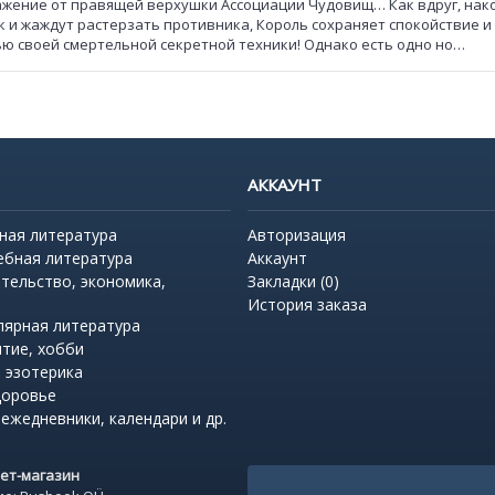
оражение от правящей верхушки Ассоциации Чудовищ… Как вдруг, нак
к и жаждут растерзать противника, Король сохраняет спокойствие и
ью своей смертельной секретной техники! Однако есть одно но…
АККАУНТ
ная литература
Авторизация
ебная литература
Аккаунт
тельство, экономика,
Закладки (
0
)
История заказа
лярная литература
итие, хобби
 эзотерика
доровье
 ежедневники, календари и др.
нет-магазин