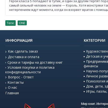
Герои класса S попадают в тупик, и один за другим терпят п
самый сильный человек на земле — Король. Хотя монстряки та
нетерпением ждут момента, когда он взорвет врагов с помощ
Теги:
ONE
ИНФОРМАЦИЯ
КАТЕГОРИИ
Как сделать заказ
Художествен
Детская и уч
Доставка и оплата
Предпринима
Сроки и тарифы на доставку книг
финансы
Условия покупки и политика
Научно-попу
конфиденциальности
Личное разв
Вопрос - Ответ
Психология и
Контакты
Дом, дети, з
О нас
Игры, пазлы,
Главная
Мир книг. Интер