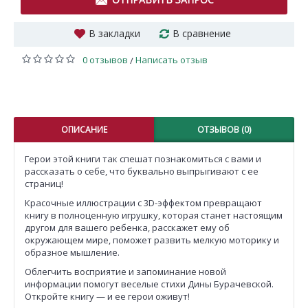
В закладки
В сравнение
0 отзывов
Написать отзыв
/
ОПИСАНИЕ
ОТЗЫВОВ (0)
Герои этой книги так спешат познакомиться с вами и
рассказать о себе, что буквально выпрыгивают с ее
страниц!
Красочные иллюстрации с 3D-эффектом превращают
книгу в полноценную игрушку, которая станет настоящим
другом для вашего ребенка, расскажет ему об
окружающем мире, поможет развить мелкую моторику и
образное мышление.
Облегчить восприятие и запоминание новой
информации помогут веселые стихи Дины Бурачевской.
Откройте книгу — и ее герои оживут!