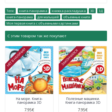
Теги:
книга-панорамка
,
книжка-раскладушка
,
3D
,
3Д
,
книга-панорама
,
для малышей
,
объемные книги
,
Моя первая книга с объемными картинками
С этим товаром так же покупают
НЕТ В НАЛИЧИИ
ЗАКОНЧИЛСЯ
На море. Книга-
Полезные машинки.
панорамка 3D
Книга-панорамка 3D
7.95€
7.95€