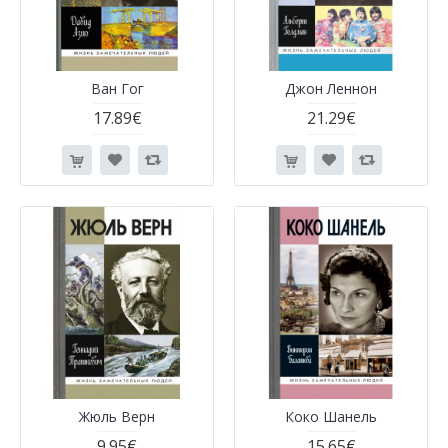
Ван Гог
Джон Леннон
17.89€
21.29€
Жюль Верн
Коко Шанель
9.95€
15.65€