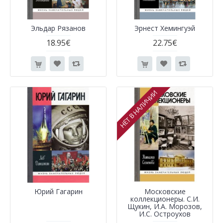
Эльдар Рязанов
Эрнест Хемингуэй
18.95€
22.75€
НЕТ В НАЛИЧИИ
Юрий Гагарин
Московские
коллекционеры. С.И.
Щукин, И.А. Морозов,
И.С. Остроухов