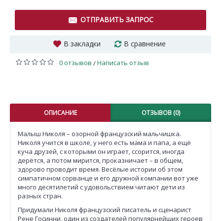
ОТПРАВИТЬ ЗАПРОС
В закладки
В сравнение
0 отзывов
Написать отзыв
/
ОПИСАНИЕ
ОТЗЫВОВ (0)
Малыш Николя – озорной французский мальчишка.
Николя учится в школе, у него есть мама и папа, а ещё
куча друзей, с которыми он играет, ссорится, иногда
дерётся, а потом мирится, проказничает – в общем,
здорово проводит время. Весёлые истории об этом
симпатичном сорванце и его дружной компании вот уже
много десятилетий с удовольствием читают дети из
разных стран.
Придумали Николя французский писатель и сценарист
Рене Госинни, один из создателей популярнейших героев