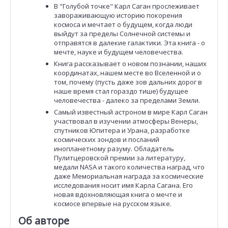
В "Голубой точке" Карл Саган прослеживает
завораживающую историю покорения
космоса и мечтает о будущем, когда люди
выйдут за пределы Солнечной системы и
отправятся в далекие галактики. Эта книга - о
мечте, науке и будущем человечества.
Книга рассказывает о новом познании, наших
координатах, нашем месте во Вселенной и о
том, почему (пусть даже зов дальних дорог в
наше время стал гораздо тише) будущее
человечества - далеко за пределами Земли.
Самый известный астроном в мире Карл Саган
участвовал в изучении атмосферы Венеры,
спутников Юпитера и Урана, разработке
космических зондов и посланий
инопланетному разуму. Обладатель
Пулитцеровской премии за литературу,
медали NASA и такого количества наград, что
даже Мемориальная награда за космические
исследования носит имя Карла Сагана. Его
новая вдохновляющая книга о мечте и
космосе впервые на русском языке.
Об авторе