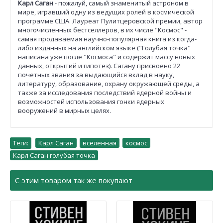
Карл Саган
- пожалуй, самый знаменитый астроном в
мире, игравший одну из ведущих ролей в космической
программе США. Лауреат Пулитцеровской премии, автор
многочисленных бестселлеров, в их числе "Космос" -
самая продаваемая научно-популярная книга из когда-
либо изданных на английском языке ("Голубая точка"
написана уже после "Космоса" и содержит массу новых
данных, открытий и гипотез). Сагану присвоено 22
почетных звания за выдающийся вклад в науку,
литературу, образование, охрану окружающей среды, а
также за исследования последствий ядерной войны и
возможностей использования гонки ядерных
вооружений в мирных целях.
Теги:
Карл Саган
,
вселенная
,
космос
,
Карл Саган голубая точка
С этим товаром так же покупают