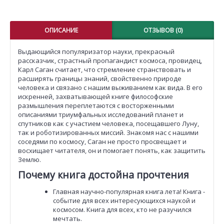
ОПИСАНИЕ
ОТЗЫВОВ (0)
Выдающийся популяризатор науки, прекрасный
рассказчик, страстный пропагандист космоса, провидец,
Карл Саган считает, что стремление странствовать и
расширять границы знаний, свойственно природе
человека и связано с нашим выживанием как вида. В его
искренней, захватывающей книге философские
размышления переплетаются с восторженными
описаниями триумфальных исследований планет и
спутников как с участием человека, посещавшего Луну,
так и роботизированных миссий. Знакомя нас с нашими
соседями по космосу, Саган не просто просвещает и
восхищает читателя, он и помогает понять, как защитить
Землю.
Почему книга достойна прочтения
Главная научно-популярная книга лета! Книга -
событие для всех интересующихся наукой и
космосом. Книга для всех, кто не разучился
мечтать.