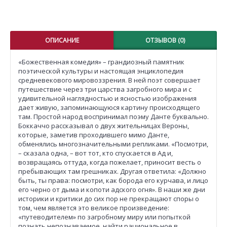
ОПИСАНИЕ
ОТЗЫВОВ (0)
«Божественная комедия» – грандиозный памятник
поэтической культуры и настоящая энциклопедия
средневекового мировоззрения. В ней поэт совершает
путешествие через три царства загробного мира и с
удивительной наглядностью и ясностью изображения
дает живую, запоминающуюся картину происходящего
там. Простой народ воспринимал поэму Данте буквально.
Боккаччо рассказывал о двух жительницах Вероны,
которые, заметив проходившего мимо Данте,
обменялись многозначительными репликами. «Посмотри,
– сказала одна, – вот тот, кто спускается в Ад и,
возвращаясь оттуда, когда пожелает, приносит весть о
пребывающих там грешниках. Другая ответила: «Должно
быть, ты права: посмотри, как борода его курчава, и лицо
его черно от дыма и копоти адского огня». В наши же дни
историки и критики до сих пор не прекращают споры о
том, чем является это великое произведение:
«путеводителем» по загробному миру или попыткой
познать непознаваемое, найти рациональное в